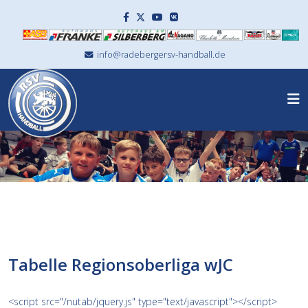
info@radebergersv-handball.de
Tabelle Regionsoberliga wJC
<script src="/nutab/jquery.js" type="text/javascript"></script>