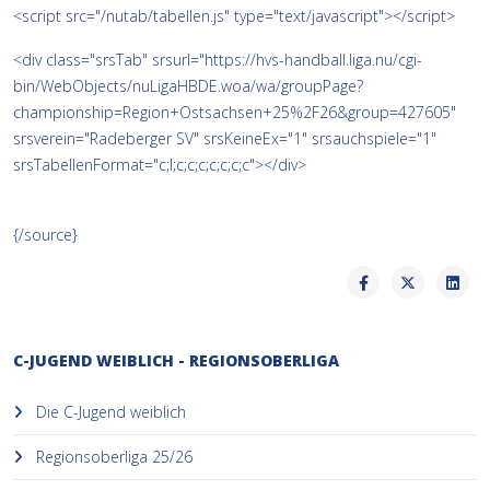
<script src="/nutab/tabellen.js" type="text/javascript"></script>
<div class="srsTab" srsurl="https://hvs-handball.liga.nu/cgi-
bin/WebObjects/nuLigaHBDE.woa/wa/groupPage?
championship=Region+Ostsachsen+25%2F26&group=427605"
srsverein="Radeberger SV" srsKeineEx="1" srsauchspiele="1"
srsTabellenFormat="c;l;c;c;c;c;c;c;c"></div>
{/source}
C-JUGEND WEIBLICH - REGIONSOBERLIGA
Die C-Jugend weiblich
Regionsoberliga 25/26