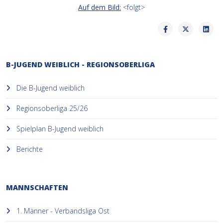
Auf dem Bild:
<folgt>
B-JUGEND WEIBLICH - REGIONSOBERLIGA
Die B-Jugend weiblich
Regionsoberliga 25/26
Spielplan B-Jugend weiblich
Berichte
MANNSCHAFTEN
1. Männer - Verbandsliga Ost