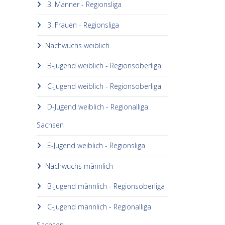
3. Männer - Regionsliga
3. Frauen - Regionsliga
Nachwuchs weiblich
B-Jugend weiblich - Regionsoberliga
C-Jugend weiblich - Regionsoberliga
D-Jugend weiblich - Regionalliga
Sachsen
E-Jugend weiblich - Regionsliga
Nachwuchs männlich
B-Jugend männlich - Regionsoberliga
C-Jugend männlich - Regionalliga
Sachsen