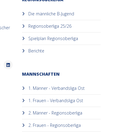
Die männliche B-Jugend
Regionsoberliga 25/26
ischer
Spielplan Regionsoberliga
Berichte
MANNSCHAFTEN
1. Männer - Verbandsliga Ost
1. Frauen - Verbandsliga Ost
2. Männer - Regionsoberliga
2. Frauen - Regionsoberliga